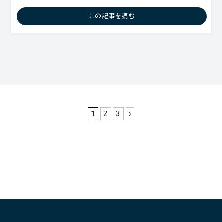
エピジェネティック クロック, アンチエイジング3本の矢,
この記事を読む
1
2
3
›