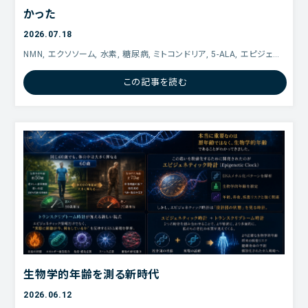
かった
午前
休診
休診
2026.07.18
午後
休診
休診
NMN, エクソソーム, 水素, 糖尿病, ミトコンドリア, 5-ALA, エピジェネ
午前 9:00～13:00
午後 14:00～18:00
ティック クロック, アンチエイジング3本の矢, 水素吸入療法, WOTT,
この記事を読む
エピジェネティクス, エピクロックテスト, イメグリミン, エピゲノム,
生物学的年齢を測る新時代
2026.06.12