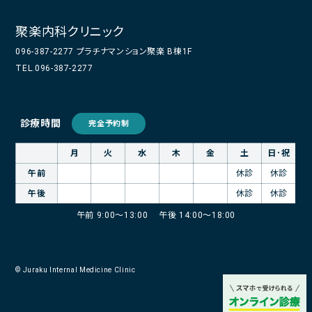
聚楽内科クリニック
096-387-2277 プラチナマンション聚楽 B棟1F
TEL.096-387-2277
診療時間
完全予約制
月
火
水
木
金
土
日･祝
午前
休診
休診
午後
休診
休診
午前 9:00～13:00
午後 14:00～18:00
© Juraku Internal Medicine Clinic