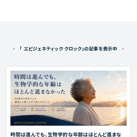
ご利用規約
聚楽内科クリニック
- 「 エピジェネティック クロック」の記事を表示中 -
熊本市東区西原1丁目1－1－1 プラチナマンション聚楽B棟１F
ご予約・お問い合わせは
096-387-2277
TEL.
[受付 平日 11～13時、14～18時]
診療時間
完全予約制
時間は進んでも、生物学的な年齢はほとんど進まな
月
火
水
木
金
土
日･祝