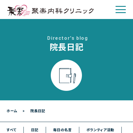
Director's blog
院長日記
クリニックについて
クリニック概要
院長について
診療のご案内
診療内容
各種検査
ホーム
院長日記
各種予防接種
すべて
日記
毎日の名言
ボランティア活動