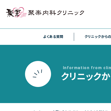
各種検査
各種予防接種
よくある質問
クリニックから
聚楽内科クリニック
熊本市東区西原1丁目1－1－1 プラチナマン
ご予約・お問い合わせは
Information from clin
096-387-2277
[
TEL.
クリニック