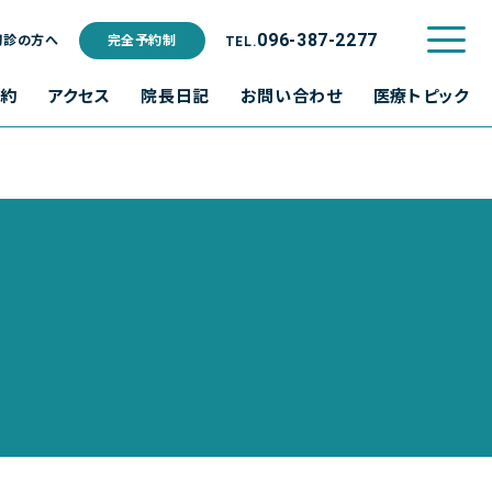
ご利用規約
096-387-2277
初診の方へ
完全予約制
TEL.
予約
アクセス
院長日記
お問い合わせ
医療トピック
水
木
金
土
日･祝
休診
休診
休診
休診