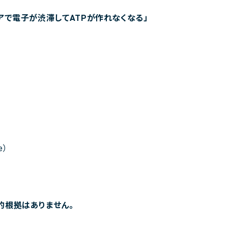
アで電子が渋滞してATPが作れなくなる」
e）
的根拠はありません。