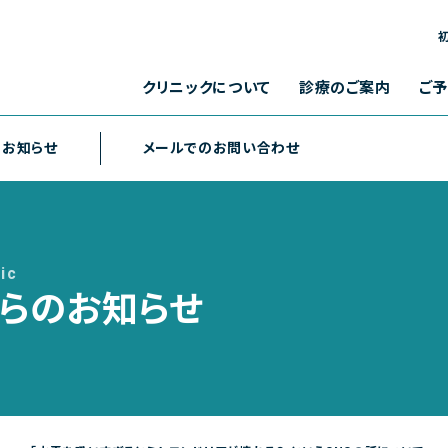
お問い合わせメールフォーム
クリニックからのお知らせ
クリニックについて
診療のご案内
ご
のお知らせ
メールでのお問い合わせ
クリニックからの
お問い合わせ
よくある質問
診療内容
クリニック概要
各種検査
院長について
各種予防接種
診療時間
完全予約制
お知らせ
メールフォーム
ション聚楽B棟１F
月
火
午前
ic
[ 9:00～13:00 ]
受付 平日 11～13時、14～18時]
からのお知らせ
午後
[ 14:00～18:00 ]