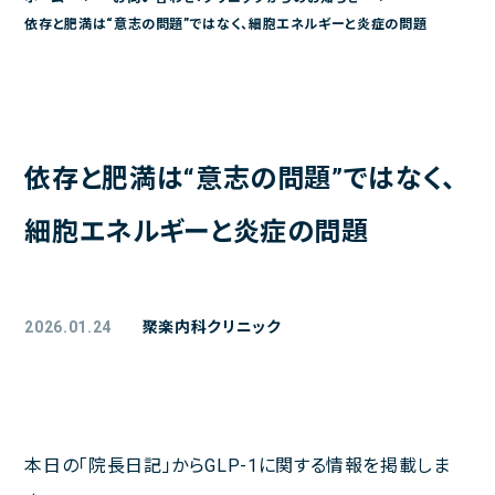
ご予約
依存と肥満は“意志の問題”ではなく、細胞エネルギーと炎症の問題
アクセス
院長日記
お問い合わせ
依存と肥満は“意志の問題”ではなく、
よくある質問
細胞エネルギーと炎症の問題
お問い合わせメールフォーム
クリニックからのお知らせ
初診の方へ
2026.01.24
聚楽内科クリニック
患者様の声
医療トピックス
本日の「院長日記」からGLP-1に関する情報を掲載しま
プライバシーポリシー