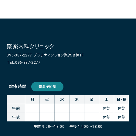
午前
休診
休診
午後
休診
休診
午前 9:00～13:00
午後 14:00～18:00
聚楽内科クリニック
096-387-2277 プラチナマンション聚楽 B棟1F
TEL.096-387-2277
診療時間
完全予約制
月
火
水
木
金
土
日･祝
午前
休診
休診
午後
休診
休診
午前 9:00～13:00
午後 14:00～18:00