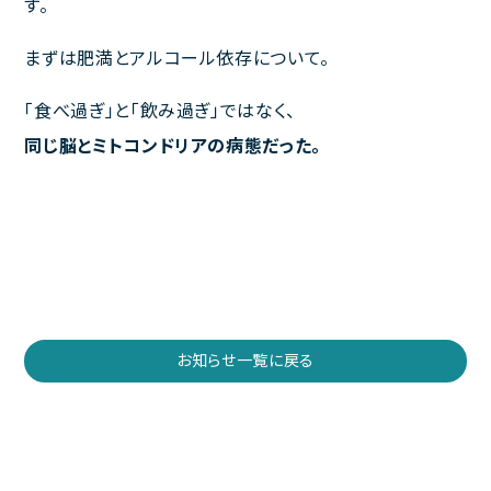
す。
ご利用規約
まずは肥満とアルコール依存について。
「食べ過ぎ」と「飲み過ぎ」ではなく、
同じ脳とミトコンドリアの病態だった。
聚楽内科クリニック
熊本市東区西原1丁目1－1－1 プラチナマンション聚楽B棟１F
ご予約・お問い合わせは
096-387-2277
TEL.
[受付 平日 11～13時、14～18時]
お知らせ一覧に戻る
診療時間
完全予約制
月
火
水
木
金
土
日･祝