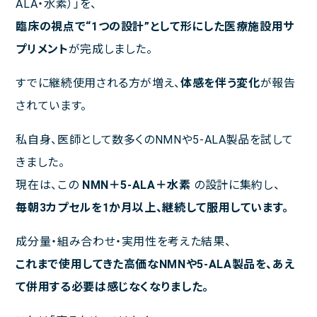
ALA・水素）」を、
ご利用規約
臨床の視点で
“1
つの設計
”
として形にした医療施設用サ
プリメント
が完成しました。
すでに継続使用される方が増え、
体感を伴う変化
が報告
聚楽内科クリニック
されています。
熊本市東区西原1丁目1－1－1 プラチナマンション聚楽B棟１F
私自身、医師として数多くのNMNや5-ALA製品を試して
きました。
ご予約・お問い合わせは
現在は、この
NMN
＋
5-ALA
＋水素
の設計に集約し、
096-387-2277
TEL.
毎朝
3
カプセルを
1
か月以上、継続して服用しています。
[受付 平日 11～13時、14～18時]
成分量・組み合わせ・実用性を考えた結果、
これまで使用してきた高価な
NMN
や
5-ALA
製品を、あえ
診療時間
完全予約制
て併用する必要は感じなくなりました。
月
火
水
木
金
土
日･祝