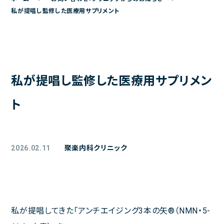
ご予約
私が提唱し監修した医療用サプリメント
アクセス
院長日記
お問い合わせ
私が提唱し監修した医療用サプリメン
よくある質問
ト
お問い合わせメールフォーム
クリニックからのお知らせ
初診の方へ
2026.02.11
聚楽内科クリニック
患者様の声
医療トピックス
私が提唱してきた「アンチエイジング3本の矢®（NMN・5-
プライバシーポリシー