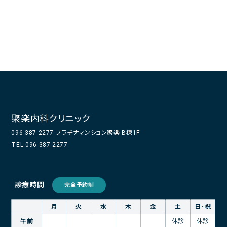
聚楽内科クリニック
096-387-2277 プラチナマンション聚楽 B棟1F
TEL.096-387-2277
診療時間
完全予約制
月
火
水
木
金
土
日･祝
午前
休診
休診