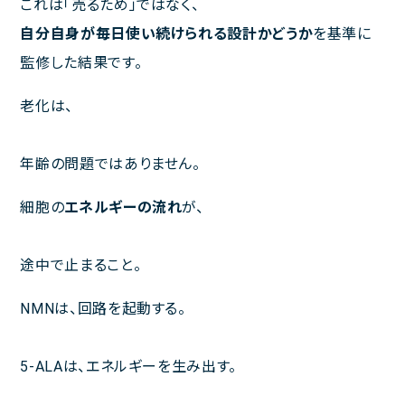
これは「売るため」ではなく、
午前
休診
休診
自分自身が毎日使い続けられる設計かどうか
を基準に
午後
休診
休診
監修した結果です。
午前 9:00～13:00
午後 14:00～18:00
老化は、
年齢の問題ではありません。
細胞の
エネルギーの流れ
が、
途中で止まること。
NMNは、回路を起動する。
5-ALAは、エネルギーを生み出す。