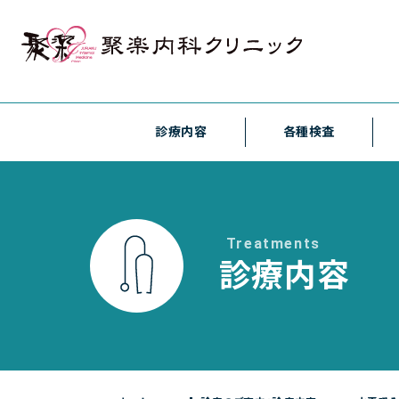
各種予防接種
診療内容
各種検査
聚楽内科クリニック
熊本県熊本市東区西原1丁目11-31 プラチナ
ご予約・お問い合わせは
Treatments
096-3
TEL.
診療内容
[受付 平日 9:00～13: