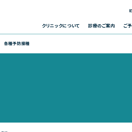
お問い合わせメールフォーム
クリニックからのお知らせ
クリニックについて
診療のご案内
ご
各種予防接種
クリニックからの
お問い合わせ
よくある質問
診療内容
クリニック概要
医療トピック
各種検査
院長について
医学Q&A
各種予防接種
診療時間
完全予約制
お知らせ
メールフォーム
マンション聚楽 B棟1F
月
火
午前
[ 9:00～13:00 ]
87-2277
午後
00、14:00～18:00]
[ 14:00～18:00 ]