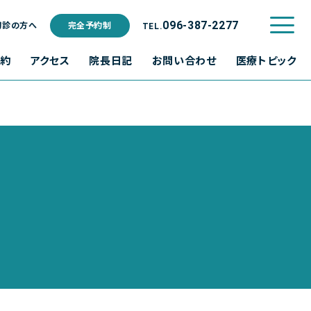
プライバシーポリシー
096-387-2277
初診の方へ
完全予約制
TEL.
ご利用規約
予約
アクセス
院長日記
お問い合わせ
医療トピック
水
木
金
土
日･祝
休診
休診
休診
休診