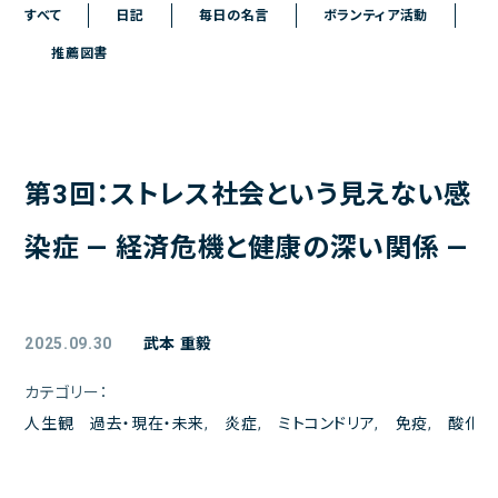
ご予約
すべて
日記
毎日の名言
ボランティア活動
推薦図書
アクセス
院長日記
お問い合わせ
第3回：ストレス社会という見えない感
よくある質問
お問い合わせメールフォーム
染症 ― 経済危機と健康の深い関係 ―
クリニックからのお知らせ
初診の方へ
2025.09.30
武本 重毅
患者様の声
カテゴリー：
医療トピックス
人生観 過去・現在・未来
,
炎症
,
ミトコンドリア
,
免疫
,
酸化ス
プライバシーポリシー