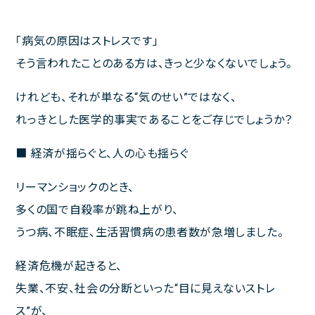
ご利用規約
「病気の原因はストレスです」
そう言われたことのある方は、きっと少なくないでしょう。
けれども、それが単なる“気のせい”ではなく、
聚楽内科クリニック
れっきとした医学的事実であることをご存じでしょうか？
熊本市東区西原1丁目1－1－1 プラチナマンション聚楽B棟１F
■ 経済が揺らぐと、人の心も揺らぐ
ご予約・お問い合わせは
リーマンショックのとき、
096-387-2277
TEL.
[受付 平日 11～13時、14～18時]
多くの国で自殺率が跳ね上がり、
うつ病、不眠症、生活習慣病の患者数が急増しました。
経済危機が起きると、
診療時間
完全予約制
失業、不安、社会の分断といった“目に見えないストレ
ス”が、
月
火
水
木
金
土
日･祝