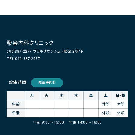
聚楽内科クリニック
096-387-2277 プラチナマンション聚楽 B棟1F
TEL.096-387-2277
診療時間
完全予約制
月
火
水
木
金
土
日･祝
午前
休診
休診
午後
休診
休診
午前 9:00～13:00
午後 14:00～18:00