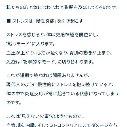
午前
休診
休診
私たちの心と体にじわじわと影響を及ぼしてくるのです。
午後
休診
休診
■ ストレスは「慢性炎症」を引き起こす
午前 9:00～13:00
午後 14:00～18:00
ストレスを感じると、体は交感神経を優位にし、
“戦うモード”に入ります。
血圧が上がり、心拍が速くなり、胃腸の動きが止まり、
免疫は「攻撃的なモード」に切り替わります。
これが短期で終われば問題ありませんが、
現代人のように慢性的にストレスを抱え続けていると、
体の中で炎症反応が常に起きている状態になってしまう
のです。
これは“見えない火事”のようなもので、
血管、脳、内臓、そしてミトコンドリアにまでダメージを与