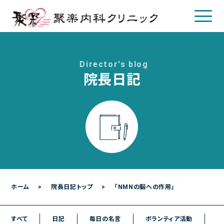
Director's blog
院長日記
クリニックについて
クリニック概要
院長について
診療のご案内
診療内容
各種検査
ホーム
院長日記トップ
「NMNの脳への作用」
各種予防接種
すべて
日記
毎日の名言
ボランティア活動