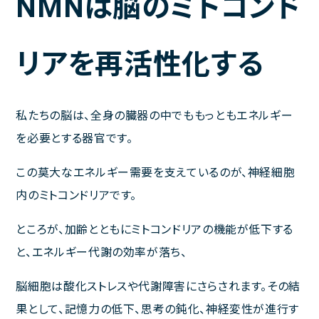
NMNは脳のミトコンド
ご利用規約
リアを再活性化する
聚楽内科クリニック
私たちの脳は、全身の臓器の中でももっともエネルギー
熊本市東区西原1丁目1－1－1 プラチナマンション聚楽B棟１F
を必要とする器官です。
ご予約・お問い合わせは
この莫大なエネルギー需要を支えているのが、神経細胞
096-387-2277
内のミトコンドリアです。
TEL.
[受付 平日 11～13時、14～18時]
ところが、加齢とともにミトコンドリアの機能が低下する
と、エネルギー代謝の効率が落ち、
診療時間
完全予約制
脳細胞は酸化ストレスや代謝障害にさらされます。その結
果として、記憶力の低下、思考の鈍化、神経変性が進行す
月
火
水
木
金
土
日･祝