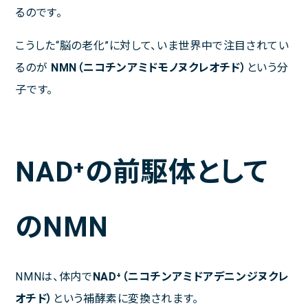
るのです。
午前
休診
休診
午後
休診
休診
こうした“脳の老化”に対して、いま世界中で注目されてい
午前 9:00～13:00
午後 14:00～18:00
るのが
NMN
（ニコチンアミドモノヌクレオチド）
という分
子です。
NAD⁺の前駆体として
のNMN
NMNは、体内で
NAD
⁺
（ニコチンアミドアデニンジヌクレ
オチド）
という補酵素に変換されます。