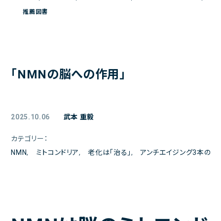
ご予約
推薦図書
アクセス
院長日記
お問い合わせ
「NMNの脳への作用」
よくある質問
お問い合わせメールフォーム
2025.10.06
武本 重毅
クリニックからのお知らせ
カテゴリー：
初診の方へ
NMN
,
ミトコンドリア
,
老化は「治る」
,
アンチエイジング3本の矢
患者様の声
医療トピックス
プライバシーポリシー