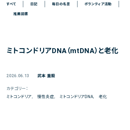
ご予約
すべて
日記
毎日の名言
ボランティア活動
推薦図書
アクセス
院長日記
お問い合わせ
ミトコンドリアDNA（mtDNA）と老化
よくある質問
お問い合わせメールフォーム
クリニックからのお知らせ
2026.06.13
武本 重毅
初診の方へ
カテゴリー：
ミトコンドリア
,
慢性炎症
,
ミトコンドリアDNA
,
老化
患者様の声
医療トピックス
プライバシーポリシー