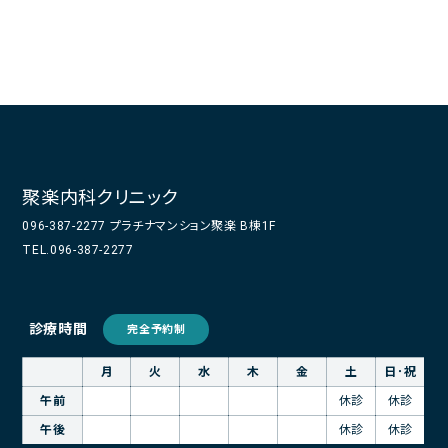
聚楽内科クリニック
096-387-2277 プラチナマンション聚楽 B棟1F
TEL.096-387-2277
診療時間
完全予約制
月
火
水
木
金
土
日･祝
午前
休診
休診
午後
休診
休診