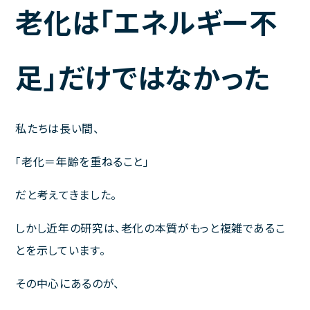
老化は「エネルギー不
ご利用規約
足」だけではなかった
聚楽内科クリニック
熊本市東区西原1丁目1－1－1 プラチナマンション聚楽B棟１F
私たちは長い間、
ご予約・お問い合わせは
「老化＝年齢を重ねること」
096-387-2277
TEL.
だと考えてきました。
[受付 平日 11～13時、14～18時]
しかし近年の研究は、老化の本質がもっと複雑であるこ
とを示しています。
診療時間
完全予約制
その中心にあるのが、
月
火
水
木
金
土
日･祝