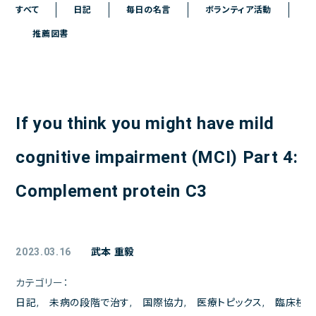
ご予約
すべて
日記
毎日の名言
ボランティア活動
推薦図書
アクセス
院長日記
お問い合わせ
If you think you might have mild
よくある質問
お問い合わせメールフォーム
cognitive impairment (MCI) Part 4:
クリニックからのお知らせ
Complement protein C3
初診の方へ
患者様の声
2023.03.16
武本 重毅
医療トピックス
カテゴリー：
日記
,
未病の段階で治す
,
国際協力
,
医療トピックス
,
臨床検
プライバシーポリシー