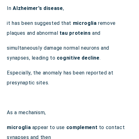
午前
休診
休診
In
Alzheimer’s disease
,
午後
休診
休診
it has been suggested that
microglia
remove
午前 9:00～13:00
午後 14:00～18:00
plaques and abnormal
tau proteins
and
simultaneously damage normal neurons and
synapses, leading to
cognitive decline
.
Especially, the anomaly has been reported at
presynaptic sites.
As a mechanism,
microglia
appear to use
complement
to contact
synapses and then