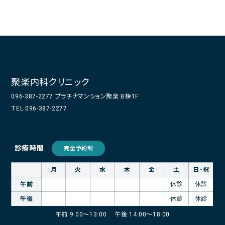
聚楽内科クリニック
096-387-2277 プラチナマンション聚楽 B棟1F
TEL.096-387-2277
診療時間
完全予約制
月
火
水
木
金
土
日･祝
午前
休診
休診
午後
休診
休診
午前 9:00～13:00
午後 14:00～18:00