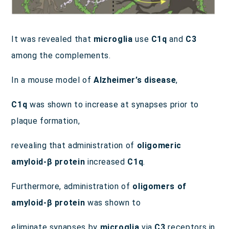
It was revealed that
microglia
use
C1q
and
C3
among the complements.
In a mouse model of
Alzheimer’s disease
,
C1q
was shown to increase at synapses prior to
plaque formation,
revealing that administration of
oligomeric
amyloid-β protein
increased
C1q
.
Furthermore, administration of
oligomers of
amyloid-β protein
was shown to
eliminate synapses by
microglia
via
C3
receptors in