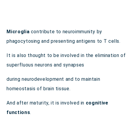
ご利用規約
Microglia
contribute to neuroimmunity by
phagocytosing and presenting antigens to T cells.
聚楽内科クリニック
熊本市東区西原1丁目1－1－1 プラチナマンション聚楽B棟１F
It is also thought to be involved in the elimination of
superfluous neurons and synapses
ご予約・お問い合わせは
during neurodevelopment and to maintain
096-387-2277
TEL.
[受付 平日 11～13時、14～18時]
homeostasis of brain tissue.
And after maturity, it is involved in
cognitive
functions
.
診療時間
完全予約制
月
火
水
木
金
土
日･祝