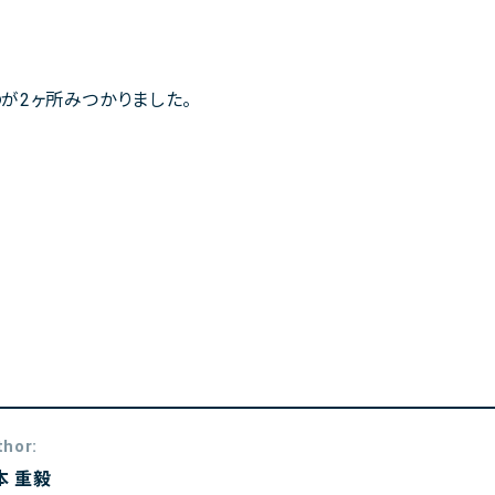
が2ヶ所みつかりました。
thor:
本 重毅