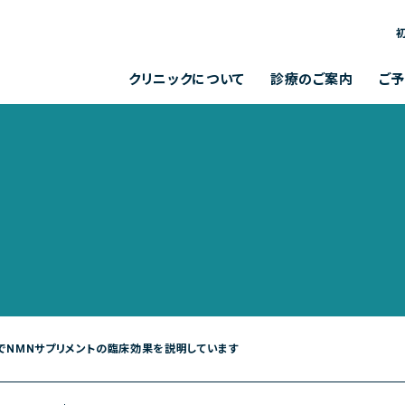
お問い合わせメールフォーム
クリニックからのお知らせ
クリニックについて
診療のご案内
ご
クリニックからの
お問い合わせ
よくある質問
診療内容
クリニック概要
各種検査
院長について
各種予防接種
診療時間
完全予約制
お知らせ
メールフォーム
ション聚楽B棟１F
月
火
午前
[ 9:00～13:00 ]
受付 平日 11～13時、14～18時]
午後
[ 14:00～18:00 ]
beでNMNサプリメントの臨床効果を説明しています