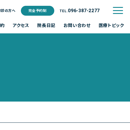
ご利用規約
096-387-2277
初診の方へ
完全予約制
TEL.
予約
アクセス
院長日記
お問い合わせ
医療トピック
水
木
金
土
日･祝
休診
休診
休診
休診