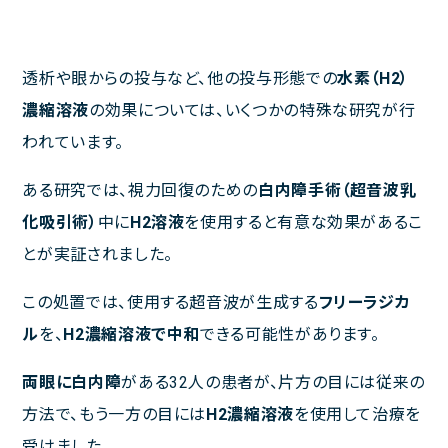
ご利用規約
透析や眼からの投与など、他の投与形態での
水素（H
2
）
濃縮溶液
の効果については、いくつかの特殊な研究が行
われています。
聚楽内科クリニック
熊本市東区西原1丁目1－1－1 プラチナマンション聚楽B棟１F
ある研究では、視力回復のための
白内障手術（超音波乳
化吸引術）
中に
H
2
溶液
を使用すると有意な効果があるこ
ご予約・お問い合わせは
とが実証されました。
096-387-2277
TEL.
[受付 平日 11～13時、14～18時]
この処置では、使用する超音波が生成する
フリーラジカ
ル
を、
H
2
濃縮溶液で中和
できる可能性があります。
両眼に白内障
がある32人の患者が、片方の目には従来の
診療時間
完全予約制
方法で、もう一方の目には
H
2
濃縮溶液
を使用して治療を
月
火
水
木
金
土
日･祝
受けました。