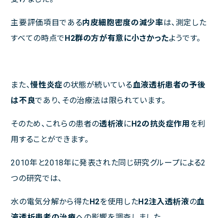
午前
休診
休診
主要評価項目である
内皮細胞密度の減少率
は、測定した
午後
休診
休診
すべての時点で
H
2
群の方が有意に小さかった
ようです。
午前 9:00～13:00
午後 14:00～18:00
また、
慢性炎症
の状態が続いている
血液透析患者の予後
は不良
であり、その治療法は限られています。
そのため、これらの患者の
透析液
に
H
2
の抗炎症作用
を利
用することができます。
2010年と2018年に発表された同じ研究グループによる2
つの研究では、
水の電気分解から得た
H
2
を使用した
H
2
注入透析液
の
血
液透析患者の治療
への影響を調査しました。