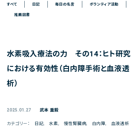
ご予約
すべて
日記
毎日の名言
ボランティア活動
推薦図書
アクセス
院長日記
お問い合わせ
水素吸入療法の力 その14：ヒト研究
よくある質問
お問い合わせメールフォーム
における有効性（白内障手術と血液透
クリニックからのお知らせ
析）
初診の方へ
患者様の声
2025.01.27
武本 重毅
医療トピックス
カテゴリー：
日記
,
水素
,
慢性腎臓病
,
白内障
,
血液透析
プライバシーポリシー