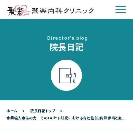
Director's blog
院長日記
クリニックについて
クリニック概要
院長について
診療のご案内
診療内容
各種検査
ホーム
院長日記トップ
水素吸入療法の力 その14：ヒト研究における有効性（白内障手術と血液透析）
各種予防接種