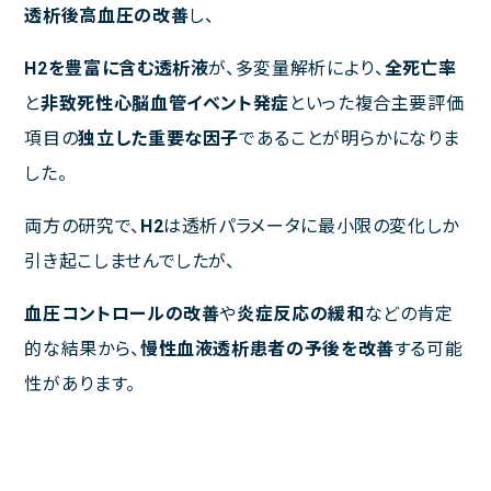
透析後高血圧の改善
し、
H
2
を豊富に含む透析液
が、多変量解析により、
全死亡率
と
非致死性心脳血管イベント発症
といった複合主要評価
項目の
独立した重要な因子
であることが明らかになりま
した。
両方の研究で、
H
2
は透析パラメータに最小限の変化しか
引き起こしませんでしたが、
血圧コントロールの改善
や
炎症反応の緩和
などの肯定
的な結果から、
慢性血液透析患者の予後を改善
する可能
性があります。