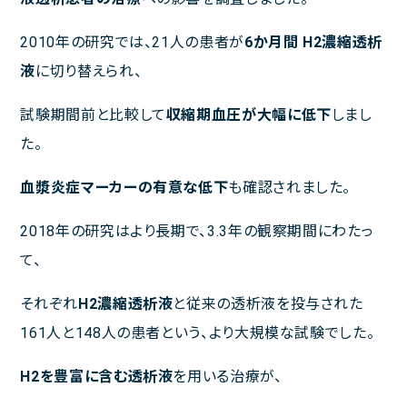
2010年の研究では、21人の患者が
6か月間 H
2
濃縮透析
液
に切り替えられ、
試験期間前と比較して
収縮期血圧が大幅に低下
しまし
た。
血漿炎症マーカーの有意な低下
も確認されました。
2018年の研究はより長期で、3.3年の観察期間にわたっ
て、
それぞれ
H
2
濃縮透析液
と従来の透析液を投与された
161人と148人の患者という、より大規模な試験でした。
H
2
を豊富に含む透析液
を用いる治療が、