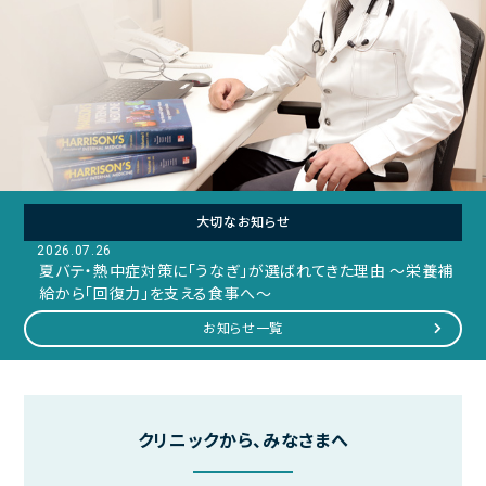
ご予約
アクセス
院長日記
お問い合わせ
よくある質問
大切なお知らせ
お問い合わせメールフォーム
2026.07.26
クリニックからのお知らせ
夏バテ・熱中症対策に「うなぎ」が選ばれてきた理由 ～栄養補
給から「回復力」を支える食事へ～
初診の方へ
お知らせ一覧
患者様の声
医療トピックス
クリニックから、みなさまへ
医療トピックス