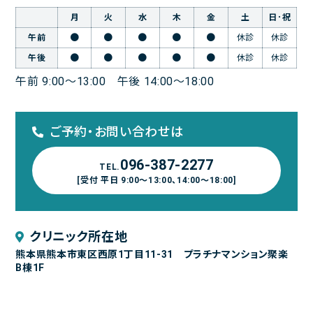
月
火
水
木
金
土
日･祝
午前
休診
休診
午後
休診
休診
午前 9:00～13:00
午後 14:00～18:00
ご予約・お問い合わせは
096-387-2277
TEL.
[受付 平日 9:00～13:00、14:00～18:00]
クリニック所在地
熊本県熊本市東区西原1丁目11-31 プラチナマンション聚楽
B棟1F