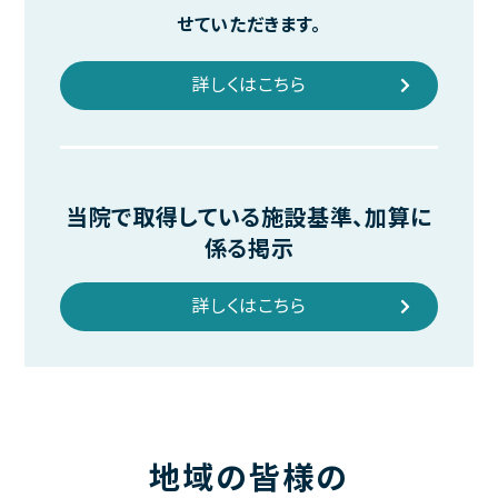
せていただきます。
診療時間
完全予約制
月
火
水
木
金
土
日･祝
詳しくはこちら
午前
休診
休診
午後
休診
休診
午前 9:00～13:00
午後 14:00～18:00
当院で取得している施設基準、加算に
係る掲示
詳しくはこちら
地域の皆様の