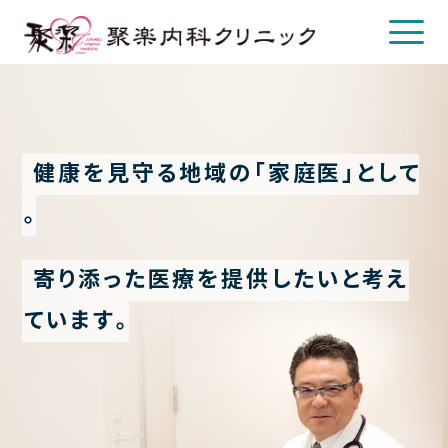
健
康
を
見
守
る
地
域
の
「
家
庭
医
」
と
し
て
クリニックについて
。
クリニック概要
院長について
寄
り
添
っ
た
医
療
を
提
供
し
た
い
と
考
え
診療のご案内
て
い
ま
す
。
診療内容
各種検査
各種予防接種