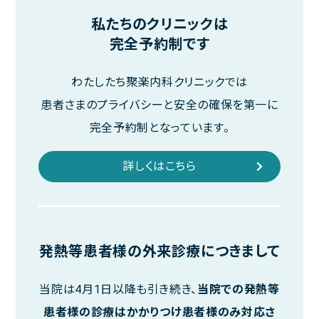
医学Q&Aコーナー
私たちのクリニックは
完全予約制です
プライバシーポリシー
ご利用規約
わたしたち聚楽内科クリニックでは
患者さまのプライバシーと安全の確保を第一に
完全予約制となっています。
聚楽内科クリニック
詳しくはこちら
熊本県熊本市東区西原1丁目11-31 プラチナマンション聚楽 B棟1F
ご予約・お問い合わせは
096-387-2277
発熱等患者様の外来診療につきまして
TEL.
[受付 平日 9:00～13:00、14:00～18:00]
当院は4月1日以降も引き続き、
当院での発熱等
患者様の診療はかかりつけ患者様のみ対応さ